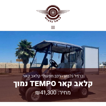
דלג
תוכן
תפריט
כרמל גלבוע
›
רכב תפעולי קלאב קאר
קלאב קאר TEMPO נמוך
מחיר: ₪41,300