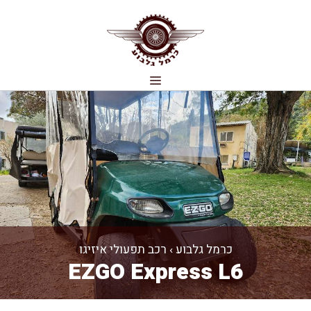
דלג
תוכן
תפריט
כרמל גלבוע
›
רכב תפעולי איזיגו
EZGO Express L6